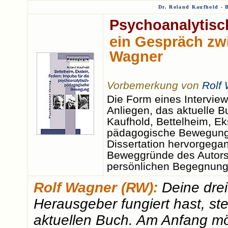
Dr. Roland Kaufhold - 
Psychoanalytisc
ein Gespräch zw
Wagner
Vorbemerkung von
Rolf
Die Form eines Intervie
Anliegen, das aktuelle 
Kaufhold, Bettelheim, Ek
pädagogische Bewegung,
Dissertation hervorgegan
Beweggründe des Autors,
persönlichen Begegnunge
Rolf Wagner (RW):
Deine drei
Herausgeber fungiert hast, s
aktuellen Buch. Am Anfang möc