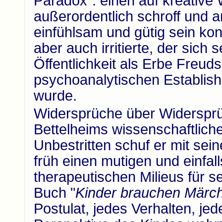
Paradox": einen auf kreative
außerordentlich schroff und a
einfühlsam und gütig sein konn
aber auch irritierte, der sich 
Öffentlichkeit als Erbe Freu
psychoanalytischen Establishme
wurde.
Widersprüche über Widerspr
Bettelheims wissenschaftlich
Unbestritten schuf er mit se
früh einen mutigen und einfal
therapeutischen Milieus für s
Buch "
Kinder
brauchen Märc
Postulat, jedes Verhalten, je