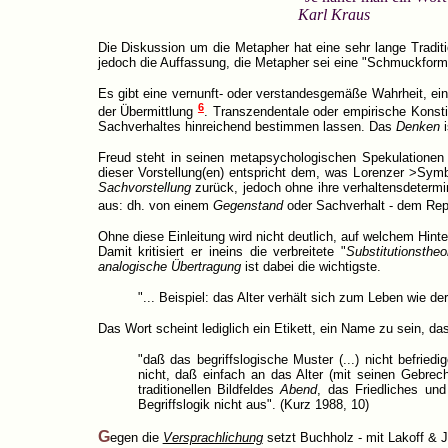
Karl Kraus
Die Diskussion um die Metapher hat eine sehr lange Traditio
jedoch die Auffassung, die Metapher sei eine "Schmuckform li
Es gibt eine vernunft- oder verstandesgemäße Wahrheit, ein G
6
der Übermittlung
. Transzendentale oder empirische Konst
Sachverhaltes hinreichend bestimmen lassen. Das
Denken
i
Freud steht in seinen metapsychologischen Spekulationen 
dieser Vorstellung(en) entspricht dem, was Lorenzer >Sy
Sachvorstellung
zurück, jedoch ohne ihre verhaltensdetermi
aus: dh. von einem
Gegenstand
oder Sachverhalt - dem Rep
Ohne diese Einleitung wird nicht deutlich, auf welchem Hint
Damit kritisiert er ineins die verbreitete "
Substitutionstheo
analogische Übertragung
ist dabei die wichtigste.
"... Beispiel: das Alter verhält sich zum Leben wie
Das Wort scheint lediglich ein Etikett, ein Name zu sein, 
"daß das begriffslogische Muster (...) nicht befrie
nicht, daß einfach an das Alter (mit seinen Gebrec
traditionellen Bildfeldes
Abend
, das Friedliches und
Begriffslogik nicht aus". (Kurz 1988, 10)
G
egen die
Versprachlichung
setzt Buchholz - mit Lakoff & 