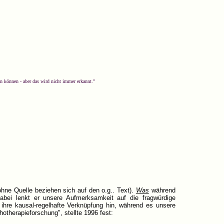
n können - aber das wird nicht immer erkannt."
ohne Quelle beziehen sich auf den o.g.. Text).
Was
während
abei lenkt er unsere Aufmerksamkeit auf die fragwürdige
ihre kausal-regelhafte Verknüpfung hin, während es unsere
otherapieforschung", stellte 1996 fest: