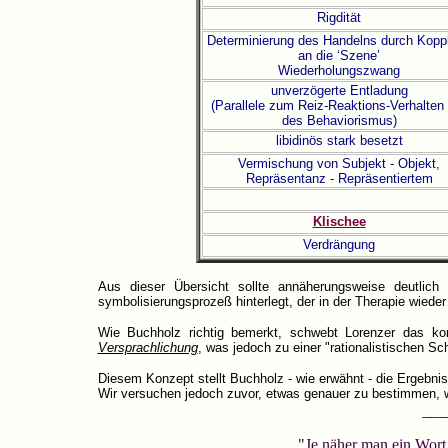
Rigdität
Determinierung des Handelns durch Kopp
an die ‘Szene’
Wiederholungszwang
unverzögerte Entladung
(Parallele zum Reiz-Reaktions-Verhalten 
des Behaviorismus)
libidinös stark besetzt
Vermischung von Subjekt - Objekt,
Repräsentanz - Repräsentiertem
Klischee
Verdrängung
Aus dieser Übersicht sollte annäherungsweise deutlich
symbolisierungsprozeß hinterlegt, der in der Therapie wied
Wie Buchholz richtig bemerkt, schwebt Lorenzer das kom
Versprachlichung
, was jedoch zu einer "rationalistischen Schi
Diesem Konzept stellt Buchholz - wie erwähnt - die Ergebnis
Wir versuchen jedoch zuvor, etwas genauer zu bestimmen, 
"Je näher man ein Wort 