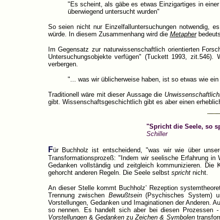
"Es scheint, als gäbe es etwas Einzigartiges in eine
überwiegend untersucht wurden"
So seien nicht nur Einzelfalluntersuchungen notwendig, es
würde. In diesem Zusammenhang wird die
Metapher
bedeut
Im Gegensatz zur naturwissenschaftlich orientierten Forsch
Untersuchungsobjekte verfügen" (Tuckett 1993, zit.546). 
verbergen.
"... was wir üblicherweise haben, ist so etwas wie ei
Traditionell wäre mit dieser Aussage die
Unwissenschaftlich
gibt. Wissenschaftsgeschichtlich gibt es aber einen erhebli
"Spricht die Seele, so s
Schiller
F
ür Buchholz ist entscheidend, "was wir wie über unse
Transformationsprozeß: "Indem wir seelische Erfahrung in 
Gedanken vollständig und zeitgleich kommunizieren. Die
gehorcht anderen Regeln. Die Seele selbst
spricht
nicht.
An dieser Stelle kommt Buchholz’ Rezeption systemtheoreti
Trennung zwischen
Bewußtsein
(Psychisches System) 
Vorstellungen, Gedanken und Imaginationen der Anderen. A
so nennen. Es handelt sich aber bei diesen Prozessen -
Vorstellungen
&
Gedanken
zu
Zeichen & Symbolen
transfor