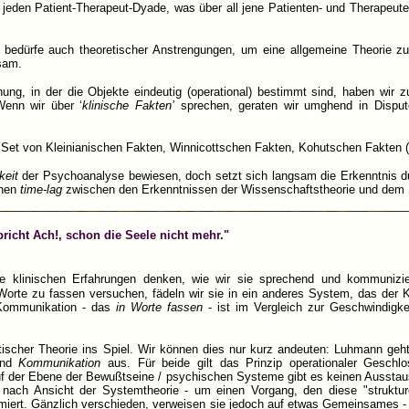
r jeden Patient-Therapeut-Dyade, was über all jene Patienten- und Therapeute
 bedürfe auch theoretischer Anstrengungen, um eine allgemeine Theorie zu
sam.
ung, in der die Objekte eindeutig (operational) bestimmt sind, haben wir z
Wenn wir über ‘
klinische Fakten’
sprechen, geraten wir umghend in Dispute 
n Set von Kleinianischen Fakten, Winnicottschen Fakten, Kohutschen Fakten (..
keit
der Psychoanalyse bewiesen, doch setzt sich langsam die Erkenntnis du
chen
time-lag
zwischen den Erkenntnissen der Wissenschaftstheorie und dem S
pricht Ach!, schon die Seele nicht mehr."
re klinischen Erfahrungen denken, wie wir sie sprechend und kommuniz
Worte zu fassen versuchen, fädeln wir sie in ein anderes System, das der Ko
 Kommunikation - das
in Worte
fassen
- ist im Vergleich zur Geschwindigke
scher Theorie ins Spiel. Wir können dies nur kurz andeuten: Luhmann geht
und
Kommunikation
aus. Für beide gilt das Prinzip operationaler Geschl
uf der Ebene der Bewußtseine / psychischen Systeme gibt es keinen Ausstau
 nach Ansicht der Systemtheorie - um einen Vorgang, den diese "strukt
miert. Gänzlich verschieden, verweisen sie jedoch auf etwas Gemeinsames -