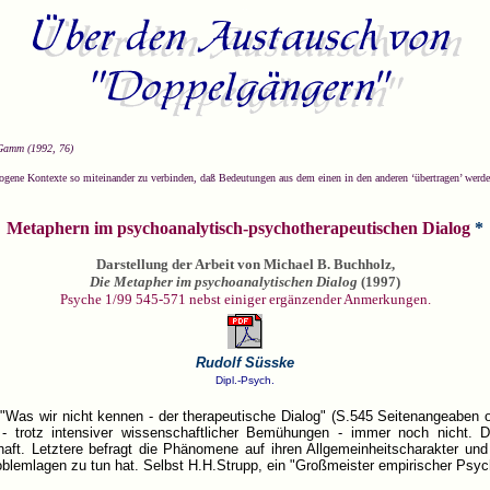
..
amm (1992, 76)
rogene Kontexte so miteinander zu verbinden, daß Bedeutungen aus dem einen in den anderen ‘übertragen’ werde
Metaphern im psychoanalytisch-psychotherapeutischen Dialog
*
Darstellung der Arbeit von Michael B. Buchholz,
Die Metapher im psychoanalytischen Dialog
(1997)
Psyche 1/99 545-571 nebst einiger ergänzender Anmerkungen.
Rudolf Süsske
Dipl.-Psych.
n: "Was wir nicht kennen - der therapeutische Dialog" (S.545 Seitenangeaben 
- trotz intensiver wissenschaftlicher Bemühungen - immer noch nicht. D
ft. Letztere befragt die Phänomene auf ihren Allgemeinheitscharakter und 
Problemlagen zu tun hat. Selbst H.H.Strupp, ein "Großmeister empirischer Psych