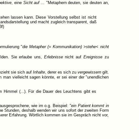
ektive
, eine
Sicht auf ...
"Metaphern deuten, sie deuten an,
stehen lassen kann. Diese Vorstellung selbst ist nicht
stands
dar
stellung und macht zugleich transparent, daß
3f)
rmulierung "
die Metapher (= Kommunikation) >stehe< nicht
ilden. Sie erlaube uns,
Erlebnisse
nicht auf
Ereignisse
zu
zieht sie sich auf
Inhalte
, derer es sich zu
vergewissern
gilt.
man vielleicht sagen könnte, er sei einer der "unendlichen
em Himmel (...). Für die Dauer des Leuchtens gibt es
ausgesprochene, wie im o.g. Beispiel:
"ein Patient kommt in
he Stunden, deshalb wenden wir uns sofort der zweiten Form
serer Erfahrung. Wörtlich kommen sie im Gespräch nicht vor,