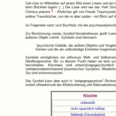
Sah man im Mittelalter auf einem Bild einen Löwen und ein 
beim Böcklein lagern (...) Der Löwe wird wie das Vieh Str
3
Christus präsent
. - Ähnliches gilt von Freuds Traumsymbol
antiker Traumbücher, von der er aber später - mit Blick auf
Im Folgenden setzt sich Buchholz mit der psychoanalytisc
Zur Bestimmung seines
Symbol
-Verständnisses greift Lore
äußeres Objekt vertritt. Symbole sind demnach:
"psychische Gebilde, die äußere Objekte und Vorgän
können und die als selbständige Einheiten Gegensta
Symbole ermöglichen ein reflexives Welt- und Selbstvers
Handlungsmotive. Bis zu diesem Punkt haben wir eine
sy
hervorheben. Klischees sind entwicklungsgeschichtl
verhaltensdeterminierend (neurotisches Symptom, Wiederhol
Sie sind
exkommuniziert
.
Das Symbol kann aber auch in "entgegengesetzter" Richtu
isoliert (Abwehrmodi der Affektisolierung und Rationalisier
Klischee
unbewußt
nicht sprachlich faßbar
fehlende Erkennbarkeit