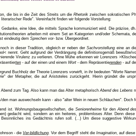
n, die bis in die Zeit des Streits um die
Rhetorik
zwischen sokratischen Phi
terarischer Rede". Vereinfacht finden wir folgende Vorstellung:
edanke, eine Idee, die mittels Sprache kommuniziert wird. Die präzise, dh. b
itutionstheorien arbeiten mit einem Set an Kategorien und/oder Schemata,
st eindeutig dem
Sprechen
vor- bzw. Übergeordnet.
noch in dieser Tradition, obgleich er neben der
Sachvorstellung
eine an di
mbol< nennt. Geht aufgrund der Verdrängung die definitionsgemäß bewußte/
nierende Virulenz zu verlieren. Ohne Mühe erkennen wir Lorenzers >Klische
räsentier
ten
- auf der einen und einem
Wort
- dem Repräsentie
renden
- auf d
ergrund Buchholz der Theorie Lorenzers vorwirft, in ihr bedeuten "Worte Namen
rie
" der Metapher, die auf Aristoteles zurückgeht. Hierin gründet die ur
 der Abend zum Tag. Also kann man das Alter metaphorisch
Abend des Lebens
n
das/den man auswechseln kann - also "alter Wein in neuen Schläuchen". Doch 
digend ist. Wohnungsbaugesellschaften, die
Seniorenheime
für den
Abend de
hen) gedacht wird, sondern an ein heiteres, problemloses Alter. Denn dies
 Besinnliches ins Gedächtnis rufen soll. (...) Um diese suggestive Wirkun
Johnson - die
Ver-bildlichung
. Vor dem Begriff steht die
Imagination
, auf diese