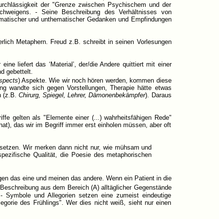
r Durchlässigkeit der "Grenze zwischen Psychischem und der
Schweigens. - Seine Beschreibung des Verhältnisses von
matischer und unthematischer Gedanken und Empfindungen
rlich Metaphern. Freud z.B. schreibt in seinen Vorlesungen
ine liefert das ‘Material’, der/die Andere quittiert mit einer
d gebettelt.
spects
) Aspekte. Wie wir noch hören werden, kommen diese
ng wandte sich gegen Vorstellungen, Therapie hätte etwas
n (z.B.
Chirurg, Spiegel, Lehrer, Dämonenbekämpfer
). Daraus
iffe gelten als "Elemente einer (...) wahrheitsfähigen Rede"
at), das wir im Begriff immer erst einholen müssen, aber oft
ersetzen. Wir merken dann nicht nur, wie mühsam und
spezifische Qualität, die Poesie des metaphorischen
gen das eine und meinen das andere. Wenn ein Patient in die
 Beschreibung aus dem Bereich (A) alltäglicher Gegenstände
 - Symbole und Allegorien setzen eine zumeist eindeutige
gorie des Frühlings". Wer dies nicht weiß, sieht nur einen