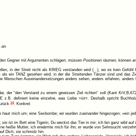
n
an
.
 den Gegner mit Argumenten
schlagen
; müssen
Positionen räumen
, können a
en, in der Streit nicht als KRIEG verstanden wird (...), wo es kein Gefühl für
ng als ein TANZ gesehen wird, in der die Streitenden Tänzer sind und das Z
 die Menschen Auseinandersetzungen anders sehen, anders erfahren, anders 
dar, der "den Verstand zu einem gewissen Ziel richten" soll (Kant KrV,B,672
 z.B. definiert keine einzelne, was Liebe >
ist<
. Deshalb spricht Buchho
14
zurück
. Konkret:
e haut mich um; eine Sexbombe; wir wurden zueinander hingezogen; »ein jeder
ie ist im Bett eine Tigerin; Du weckst das Tier in mir; ich bin ganz wild auf i
ne heiße Mutter; ich erwärmte mich für ihn; er wurde von Sehnsucht verzehrt; s
auf Dich; sie schmolz hin.