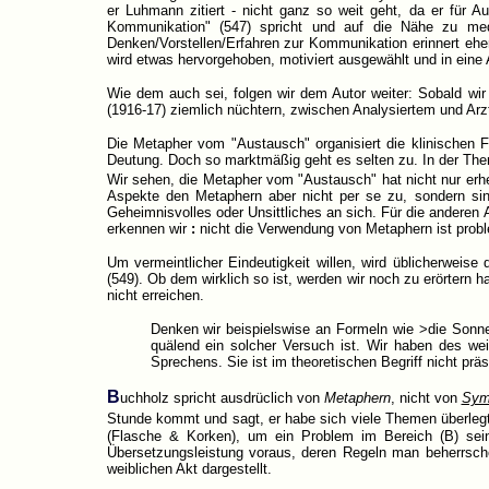
er Luhmann zitiert - nicht ganz so weit geht, da er für A
Kommunikation" (547) spricht und auf die Nähe zu medi
Denken/Vorstellen/Erfahren zur Kommunikation erinnert eh
wird etwas hervorgehoben, motiviert ausgewählt und in eine 
Wie dem auch sei, folgen wir dem Autor weiter: Sobald wir
(1916-17) ziemlich nüchtern, zwischen Analysiertem und Arz
Die Metapher vom "Austausch" organisiert die klinischen F
Deutung. Doch so marktmäßig geht es selten zu. In der Ther
Wir sehen, die Metapher vom "Austausch" hat nicht nur erhe
Aspekte den Metaphern aber nicht per se zu, sondern sind
Geheimnisvolles oder Unsittliches an sich. Für die andere
erkennen wir
:
nicht die Verwendung von Metaphern ist prob
Um vermeintlicher Eindeutigkeit willen, wird üblicherweise 
(549). Ob dem wirklich so ist, werden wir noch zu erörtern 
nicht erreichen.
Denken wir beispielswise an Formeln wie >die Sonne
quälend ein solcher Versuch ist. Wir haben des wei
Sprechens. Sie ist im theoretischen Begriff nicht präse
B
uchholz spricht ausdrüclich von
Metaphern
, nicht von
Sym
Stunde kommt und sagt, er habe sich viele Themen überlegt,
(Flasche & Korken), um ein Problem im Bereich (B) seine
Übersetzungsleistung voraus, deren Regeln man beherrschen
weiblichen Akt dargestellt.