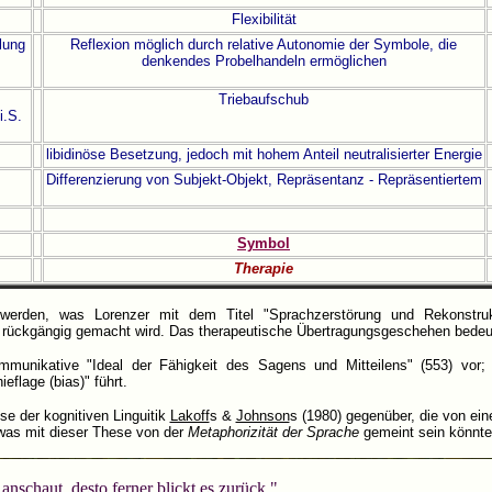
Flexibilität
lung
Reflexion möglich durch relative Autonomie der Symbole, die
denkendes Probelhandeln ermöglichen
Triebaufschub
i.S.
libidinöse Besetzung, jedoch mit hohem Anteil neutralisierter Energie
Differenzierung von Subjekt-Objekt, Repräsentanz - Repräsentiertem
Symbol
Therapie
 werden, was Lorenzer mit dem Titel "Sprachzerstörung und Rekonstruk
er rückgängig gemacht wird. Das therapeutische Übertragungsgeschehen bedeut
munikative "Ideal der Fähigkeit des Sagens und Mitteilens" (553) vor;
eflage (bias)" führt.
se der kognitiven Linguitik
Lakoff
s &
Johnson
s (1980) gegenüber, die von ei
was mit dieser These von der
Metaphorizität der Sprache
gemeint sein könnte
anschaut, desto ferner blickt es zurück."