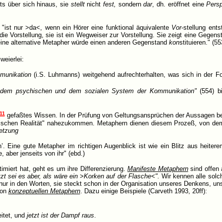
ts über sich hinaus, sie
stellt
nicht
fest,
sondern
dar
, dh. eröffnet eine
Persp
"ist nur >da<, wenn ein Hörer eine funktional äquivalente
Vor
-stellung ent
die Vorstellung, sie ist ein Wegweiser zur Vorstellung. Sie zeigt eine Gegen
; eine alternative Metapher würde einen anderen Gegenstand
kon
stituieren." (55
weierlei:
munikation
(i.S. Luhmanns) weitgehend aufrechterhalten, was sich in der Fo
 dem psychischen und dem sozialen System der Kommunikation"
(554) b
11
gefaßtes Wissen. In der Prüfung von Geltungsansprüchen der Aussagen be
chischen Realität" nahezukommen. Metaphern dienen diesem Prozeß, von dem 
etzung
’. Eine gute Metapher im richtigen Augenblick ist wie ein Blitz aus heiter
, aber jenseits von ihr" (ebd.)
miert hat, geht es um ihre Differenzierung.
Manifeste Metaphern
sind offen 
tzt sei es aber, als wäre ein >Korken auf der Flasche<".
Wir kennen alle solc
nur in den Worten, sie steckt schon in der Organisation unseres Denkens, un
von
konzeptuellen Metaphern
. Dazu einige Beispiele (Carveth 1993, 20ff):
itet, und
jetzt ist der Dampf raus
.