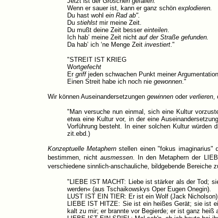
Jetzt ist der
Groschen gefallen.
Wenn er sauer ist, kann er ganz schön
explodieren.
Du hast wohl
ein Rad ab".
Du
stiehlst
mir meine Zeit.
Du mußt deine Zeit besser
einteilen
.
Ich hab’ meine Zeit nicht
auf der Straße gefunden.
Da hab’ ich ‘ne Menge Zeit
investiert
."
"STREIT IST KRIEG
Wort
gefecht
Er
griff
jeden schwachen Punkt meiner Argumentatio
Einen Streit habe ich noch nie
gewonnen
."
Wir können Auseinandersetzungen
gewinnen
oder
verlieren
,
"Man versuche nun einmal, sich eine Kultur vorzustell
etwa eine Kultur vor, in der eine Auseinandersetzu
Vorführung besteht. In einer solchen Kultur würden
zit.ebd.)
Konzeptuelle
Metaphern
stellen einen "fokus imaginarius" 
bestimmen, nicht
ausmessen
. In den Metaphern der LIEBE
verschiedene sinnlich-anschauliche, bildgebende Bereiche 
"LIEBE IST MACHT: Liebe ist stärker als der Tod; si
werden« (aus Tschaikowskys Oper Eugen Onegin).
LUST IST EIN TIER: Er ist ein Wolf (Jack Nicholson); s
LIEBE IST HITZE: Sie ist ein heißes Gerät; sie ist ei
kalt zu mir; er brannte vor Begierde; er ist ganz heiß 