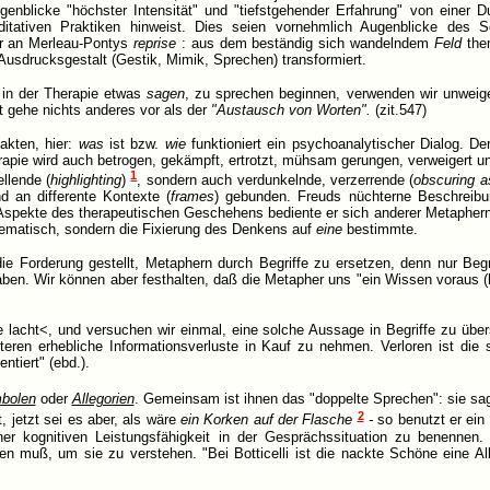
ugenblicke "höchster Intensität" und "tiefstgehender Erfahrung" von eine
tativen Praktiken hinweist. Dies seien vornehmlich Augenblicke des 
er an Merleau-Pontys
reprise
: aus dem beständig sich wandelndem
Feld
the
Ausdrucksgestalt (Gestik, Mimik, Sprechen) transformiert.
 in der Therapie etwas
sagen
, zu sprechen beginnen, verwenden wir unweige
t gehe nichts anderes vor als der
"Austausch von Worten".
(zit.547)
akten, hier:
was
ist bzw.
wie
funktioniert ein psychoanalytischer Dialog. Der e
apie wird auch betrogen, gekämpft, ertrotzt, mühsam gerungen, verweigert un
1
llende (
highlighting
)
, sondern auch verdunkelnde, verzerrende (
obscuring a
 an differente Kontexte (
frames
) gebunden. Freuds nüchterne Beschreibu
n Aspekte des therapeutischen Geschehens bediente er sich anderer Metapher
lematisch, sondern die Fixierung des Denkens auf
eine
bestimmte.
die Forderung gestellt, Metaphern durch Begriffe zu ersetzen, denn nur Begr
haben. Wir können aber festhalten, daß die Metapher uns "ein Wissen voraus (h
 lacht<, und versuchen wir einmal, eine solche Aussage in Begriffe zu üb
teren erhebliche Informationsverluste in Kauf zu nehmen. Verloren ist die 
ntiert" (ebd.).
bolen
oder
Allegorien
. Gemeinsam ist ihnen das "doppelte Sprechen": sie sa
2
 jetzt sei es aber, als wäre
ein Korken auf der Flasche
-
so benutzt er ein
r kognitiven Leistungsfähigkeit in der Gesprächssituation zu benennen.
 muß, um sie zu verstehen. "Bei Botticelli ist die nackte Schöne eine Alle