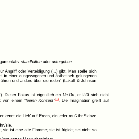
rgumentativ
standhalten
oder
untergehen
.
 Angriff oder Verteidigung (...) gibt. Man stelle sich
iel in einer ausgewogenen und ästhetisch gelungenen
führen und anders über sie reden" (Lakoff & Johnson
). Dieser Fokus ist eigentlich ein
Un-Ort
, er läßt sich nicht
13
lz von einem
"leeren Konzept"
. Die Imagination greift auf
 kennt die Lieb' auf Erden, ein jeder muß ihr Sklave
hn/sie.
ie ist eine alte Flamme; sie ist frigide; sei nicht so