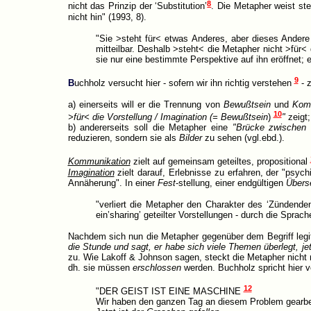
8
nicht das Prinzip der ‘Substitution’
. Die Metapher weist ste
nicht hin" (1993, 8).
"Sie >steht für< etwas Anderes, aber dieses Andere 
mitteilbar. Deshalb >steht< die Metapher nicht >für< 
sie nur eine bestimmte Perspektive auf ihn eröffnet
9
B
uchholz versucht hier - sofern wir ihn richtig verstehen
- z
a) einerseits will er die Trennung von
Bewußtsein
und
Kom
10
>für< die Vorstellung / Imagination (= Bewußtsein
)
"
zeigt;
b) andererseits soll die Metapher eine
"Brücke zwischen
reduzieren, sondern sie als
Bilder
zu sehen (vgl.ebd.).
Kommunikation
zielt auf gemeinsam geteiltes, propositional
Imagination
zielt darauf, Erlebnisse zu erfahren, der "psy
Annäherung". In einer
Fest
-stellung, einer endgültigen
Übers
"verliert die Metapher den Charakter des ‘Zündenden
ein’sharing’ geteilter Vorstellungen - durch die Sprache
Nachdem sich nun die Metapher gegenüber dem Begriff legiti
die Stunde und sagt, er habe sich viele Themen überlegt, je
zu. Wie Lakoff & Johnson sagen, steckt die Metapher nicht 
dh. sie müssen
erschlossen
werden. Buchholz spricht hier 
12
"DER GEIST IST EINE MASCHINE
Wir haben den ganzen Tag an diesem Problem gearbe