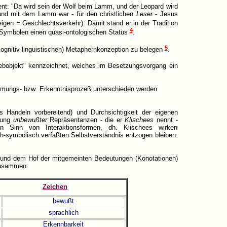
ent: "Da wird sein der Wolf beim Lamm, und der Leopard wird
n und mit dem Lamm war - für den christlichen
Leser
- Jesus
eigen = Geschlechtsverkehr). Damit stand er in der Tradition
4
en Symbolen einen quasi-ontologischen Status
.
5
(kognitiv linguistischen) Metaphernkonzeption zu belegen
.
iebobjekt" kennzeichnet, welches im Besetzungsvorgang ein
ehmungs- bzw. Erkenntnisprozeß unterschieden werden
s Handeln vorbereitend) und Durchsichtigkeit der eigenen
tung
unbewußter
Repräsentanzen - die er
Klischees
nennt -
n Sinn von Interaktionsformen, dh. Klischees wirken
h-symbolisch verfaßten Selbstverständnis entzogen bleiben.
 und dem Hof der mitgemeinten Bedeutungen (Konotationen)
 zusammen:
Zeichen
bewußt
sprachlich
Erkennbarkeit