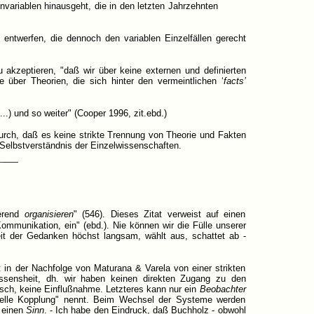
nvariablen hinausgeht, die in den letzten Jahrzehnten
 entwerfen, die dennoch den variablen Einzelfällen gerecht
u akzeptieren, "daß wir über keine externen und definierten
über Theorien, die sich hinter den vermeintlichen ‘
facts’
.) und so weiter" (Cooper 1996, zit.ebd.)
rch, daß es keine strikte Trennung von Theorie und Fakten
elbstverständnis der Einzelwissenschaften.
ierend
organisieren
" (546). Dieses Zitat verweist auf einen
mmunikation, ein" (ebd.). Nie können wir die Fülle unserer
it der Gedanken höchst langsam, wählt aus, schattet ab -
 in der Nachfolge von Maturana & Varela von einer strikten
ossensheit, dh. wir haben keinen direkten Zugang zu den
sch, keine Einflußnahme. Letzteres kann nur ein
Beobachter
urelle Kopplung" nennt. Beim Wechsel der Systeme werden
 einen
Sinn
. - Ich habe den Eindruck, daß Buchholz - obwohl