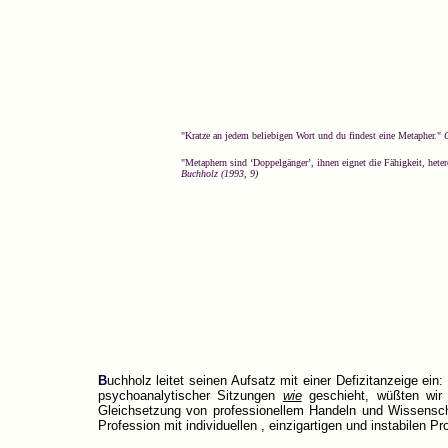
"Kratze an jedem beliebigen Wort und du findest eine Metapher."
G
"Metaphern sind ‘Doppelgänger’, ihnen eignet die Fähigkeit, hete
Buchholz (1993, 9)
B
uchholz leitet seinen Aufsatz mit einer Defizitanzeige ei
psychoanalytischer Sitzungen
wie
geschieht, wüßten wir 
Gleichsetzung von professionellem Handeln und Wissenscha
Profession mit individuellen , einzigartigen und instabilen 