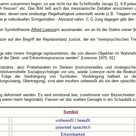
Lamm zusammen liegen, so war nicht nur die Schriftstelle Jesaja 11, 6-8 präs
oh fressen" etc. Das Bild ließ auch das messianische Zeitalter assoziiere
en, denen eine eindeutige Regelhaftigkeit unterstellt wurde (z.B. Treppen st
 die je individuellen Sinngestalten - Abstand nahm. C.G.Jung dagegen gibt d
hen Symboltheorie
Alfred Lorenze
r
s auseinander, um an ihr die Stärke seiner 
nzer auf den Begriff der
Repräsentanz
zurück, der ein "innerpsychisches Tr
ge oder innere Vorgänge repräsentieren, die von diesen Objekten im Wahrn
nd der Denk- und Erkenntnisprozesse werden" (Lorenzer 1970, 91)
tändnis, also Probehandeln im Denken (instrumentelles und strategische
mbolvermittelte Sozialpsychologie
vor uns, würde Lorenzer nicht die Bedeu
ich Folge der Verdrängung von Symbolen. Verdrängung halbiert so de
ungszwang, Übertragung), sind aber insofern unbewußt als sie dem sprachlic
ng deformiert werden. Es wird emotional leer, zunehmend vom Bezeichneten
ung wären hierin begründet). Fassen wir das soeben Gesagte in ein Schaubild
Symbol
vorbewußt / bewußt
potentiell sprachlich
Erkennbarkeit