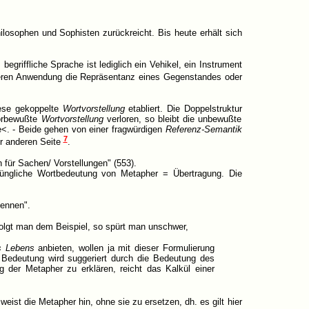
losophen und Sophisten zurückreicht. Bis heute erhält sich
egriffliche Sprache ist lediglich ein Vehikel, ein Instrument
 deren Anwendung die Repräsentanz eines Gegenstandes oder
ese gekoppelte
Wortvorstellung
etabliert. Die Doppelstruktur
vorbewußte
Wortvorstellung
verloren, so bleibt die unbewußte
e<. - Beide gehen von einer fragwürdigen
Referenz-Semantik
7
er anderen Seite
.
 für Sachen/ Vorstellungen" (553).
sprüngliche Wortbedeutung von Metapher = Übertragung. Die
ennen".
folgt man dem Beispiel, so spürt man unschwer,
s Lebens
anbieten, wollen ja mit dieser Formulierung
e Bedeutung wird suggeriert durch die Bedeutung des
g der Metapher zu erklären, reicht das Kalkül einer
 weist die Metapher hin, ohne sie zu ersetzen, dh. es gilt hier